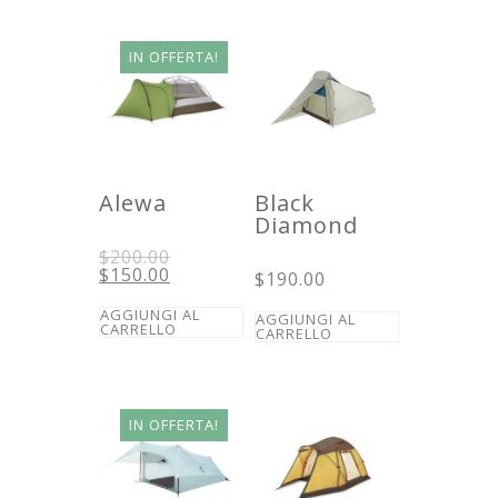
IN OFFERTA!
Alewa
Black
Diamond
Il
$
200.00
prezzo
Il
$
150.00
$
190.00
originale
prezzo
era:
attuale
AGGIUNGI AL
AGGIUNGI AL
$200.00.
è:
CARRELLO
CARRELLO
$150.00.
IN OFFERTA!