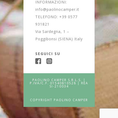
INFORMAZIONI:
info@paolinocamper.it
TELEFONO:
+39 0577
931821
Via Sardegna, 1 –
Poggibonsi (SIENA) Italy
SEGUICI SU
PAOLINO CAMPER S.R.L.S. |
P.IVA/C.F. 01540810528 | REA
SI-210034
COPYRIGHT PAOLINO CAMPER