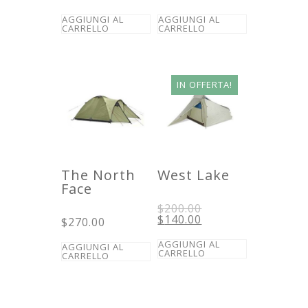
AGGIUNGI AL
AGGIUNGI AL
CARRELLO
CARRELLO
IN OFFERTA!
The North
West Lake
Face
Il
$
200.00
prezzo
Il
$
140.00
$
270.00
originale
prezzo
era:
attuale
AGGIUNGI AL
AGGIUNGI AL
$200.00.
è:
CARRELLO
CARRELLO
$140.00.