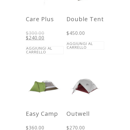
Care Plus
Double Tent
Il
$
300.00
$
450.00
prezzo
Il
$
240.00
originale
prezzo
AGGIUNGI AL
era:
attuale
CARRELLO
AGGIUNGI AL
$300.00.
è:
CARRELLO
$240.00.
Easy Camp
Outwell
$
360.00
$
270.00