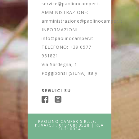
service@paolinocamper.it
AMMINISTRAZIONE:
amministrazione@paolinocamper.it
INFORMAZIONI:
info@paolinocamper.it
TELEFONO:
+39 0577
931821
Via Sardegna, 1 –
Poggibonsi (SIENA) Italy
SEGUICI SU
PAOLINO CAMPER S.R.L.S. |
P.IVA/C.F. 01540810528 | REA
SI-210034